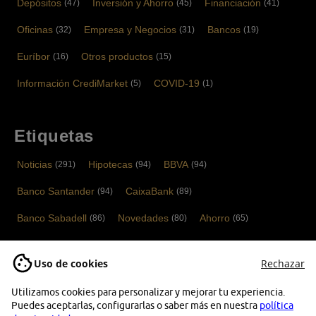
Depósitos
Inversión y Ahorro
Financiación
(47)
(45)
(41)
Oficinas
Empresa y Negocios
Bancos
(32)
(31)
(19)
Euríbor
Otros productos
(16)
(15)
Información CrediMarket
COVID-19
(5)
(1)
Etiquetas
Noticias
Hipotecas
BBVA
(291)
(94)
(94)
Banco Santander
CaixaBank
(94)
(89)
Banco Sabadell
Novedades
Ahorro
(86)
(80)
(65)
Cuentas bancarias
Bankinter
Tarjetas
(52)
(52)
(40)
Uso de cookies
Rechazar
ING
Financiación
Depósitos bancarios
(37)
(36)
(33)
Utilizamos cookies para personalizar y mejorar tu experiencia.
Noticias Tarjetas
Banco Mediolanum
Abanca
(33)
(33)
(31)
Puedes aceptarlas, configurarlas o saber más en nuestra
política