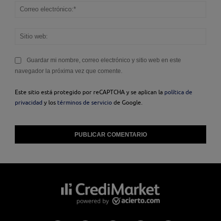
Corr
elec
Sitio
web
Guardar mi nombre, correo electrónico y sitio web en este
navegador la próxima vez que comente.
Este sitio está protegido por reCAPTCHA y se aplican la
política de
privacidad
y los
términos de servicio
de Google.