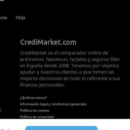
cias
FAQs
CrediMarket.com
CrediMarket es el comparador online de
préstamos, hipotecas, tarjetas y seguros líder
en España desde 2008. Tenemos por objetivo
ayudar a nuestros clientes a que tomen las
mejores decisiones en todo lo referente a sus
finanzas personales.
¿Quiénes somos?
Información legal y condiciones generales
8)
Política de cookies
Política de privacidad
Política de seguridad de la información
Contacto