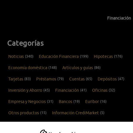
Financiación
Categorías
Noticias
(340)
Educación Financiera
(199)
Hipotecas
(176)
Economía doméstica
(148)
Artículos y guías
(86)
Tarjetas
(83)
Préstamos
(79)
Cuentas
(65)
Depósitos
(47)
Inversión y Ahorro
(45)
Financiación
(41)
Oficinas
(32)
Empresa y Negocios
(31)
Bancos
(19)
Euríbor
(16)
Otros productos
(15)
Información CrediMarket
(5)
COVID-19
(1)