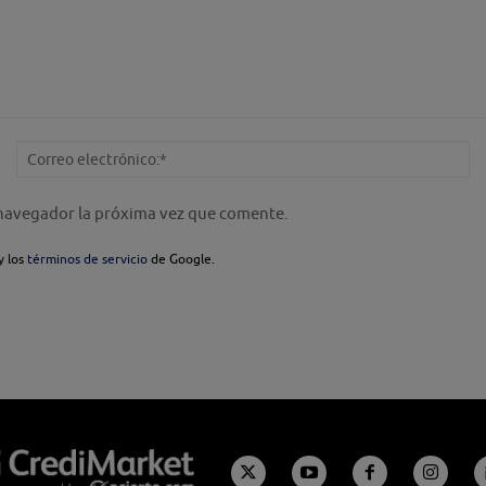
Nombre:*
Co
el
 navegador la próxima vez que comente.
y los
términos de servicio
de Google.