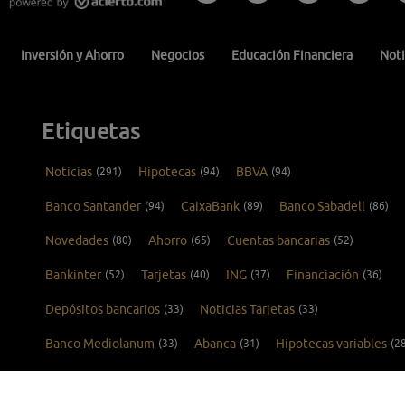
Inversión y Ahorro
Negocios
Educación Financiera
Noti
Etiquetas
Noticias
(291)
Hipotecas
(94)
BBVA
(94)
Banco Santander
(94)
CaixaBank
(89)
Banco Sabadell
(86)
Novedades
(80)
Ahorro
(65)
Cuentas bancarias
(52)
Bankinter
(52)
Tarjetas
(40)
ING
(37)
Financiación
(36)
Depósitos bancarios
(33)
Noticias Tarjetas
(33)
Banco Mediolanum
(33)
Abanca
(31)
Hipotecas variables
(2
Tarjetas de crédito
(26)
Kutxabank
(25)