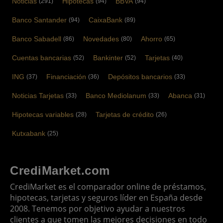
Noticias
Hipotecas
BBVA
(291)
(94)
(94)
Banco Santander
CaixaBank
(94)
(89)
Banco Sabadell
Novedades
Ahorro
(86)
(80)
(65)
Cuentas bancarias
Bankinter
Tarjetas
(52)
(52)
(40)
ING
Financiación
Depósitos bancarios
(37)
(36)
(33)
Noticias Tarjetas
Banco Mediolanum
Abanca
(33)
(33)
(31)
Hipotecas variables
Tarjetas de crédito
(28)
(26)
Kutxabank
(25)
CrediMarket.com
CrediMarket es el comparador online de préstamos,
hipotecas, tarjetas y seguros líder en España desde
2008. Tenemos por objetivo ayudar a nuestros
clientes a que tomen las mejores decisiones en todo