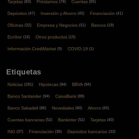
Tarjetas
Préstamos
Cuentas
(83)
(79)
(65)
Depósitos
Inversión y Ahorro
Financiación
(47)
(45)
(41)
Oficinas
Empresa y Negocios
Bancos
(32)
(31)
(19)
Euríbor
Otros productos
(16)
(15)
Información CrediMarket
COVID-19
(5)
(1)
Etiquetas
Noticias
Hipotecas
BBVA
(291)
(94)
(94)
Banco Santander
CaixaBank
(94)
(89)
Banco Sabadell
Novedades
Ahorro
(86)
(80)
(65)
Cuentas bancarias
Bankinter
Tarjetas
(52)
(52)
(40)
ING
Financiación
Depósitos bancarios
(37)
(36)
(33)