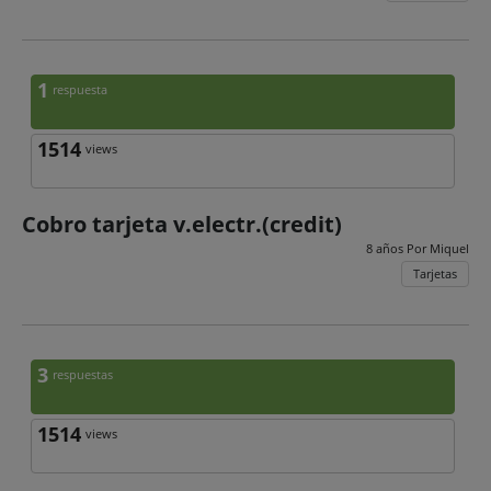
1
respuesta
1514
views
Cobro tarjeta v.electr.(credit)
8 años Por
Miquel
Tarjetas
3
respuestas
1514
views