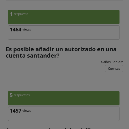
1
respuesta
1464
views
Es posible añadir un autorizado en una
cuenta santander?
14 años Por
lore
Cuentas
5
respuestas
1457
views