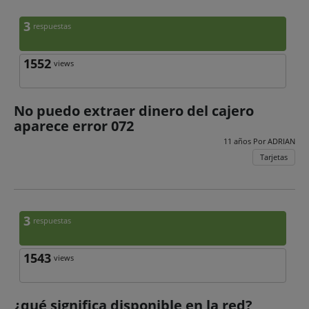
3
respuestas
1552
views
No puedo extraer dinero del cajero
aparece error 072
11 años Por
ADRIAN
Tarjetas
3
respuestas
1543
views
¿qué significa disponible en la red?