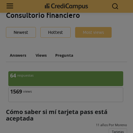
Inicio
Consultorio financiero
Consultorio financiero
Newest
Hottest
Most views
Answers
Views
Pregunta
64
respuestas
1569
views
Cómo saber si mí tarjeta pass está
aceptada
11 años Por
Moreno
Tarjetas