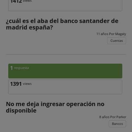
1412
views
¿cuál es el aba del banco santander de
madrid españa?
11 años Por
Magaly
Cuentas
1
respuesta
1391
views
No me deja ingresar operación no
disponible
8 años Por
Parker
Bancos