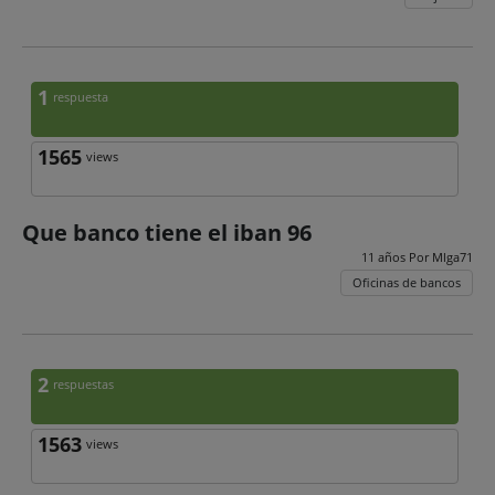
1
respuesta
1565
views
Que banco tiene el iban 96
11 años Por
Mlga71
Oficinas de bancos
2
respuestas
1563
views