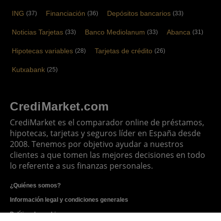
ING
Financiación
Depósitos bancarios
(37)
(36)
(33)
Noticias Tarjetas
Banco Mediolanum
Abanca
(33)
(33)
(31)
Hipotecas variables
Tarjetas de crédito
(28)
(26)
Kutxabank
(25)
CrediMarket.com
CrediMarket es el comparador online de préstamos,
hipotecas, tarjetas y seguros líder en España desde
2008. Tenemos por objetivo ayudar a nuestros
clientes a que tomen las mejores decisiones en todo
lo referente a sus finanzas personales.
¿Quiénes somos?
Información legal y condiciones generales
Política de cookies