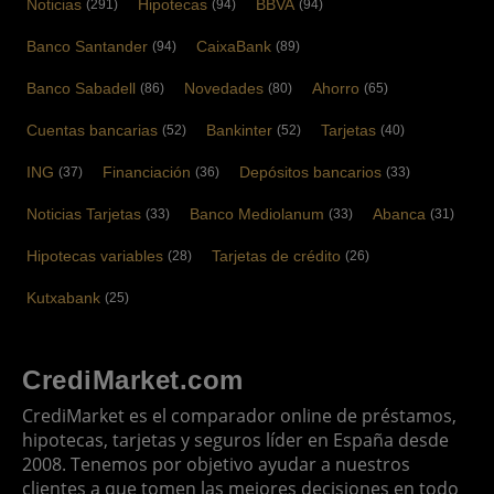
Noticias
Hipotecas
BBVA
(291)
(94)
(94)
Banco Santander
CaixaBank
(94)
(89)
Banco Sabadell
Novedades
Ahorro
(86)
(80)
(65)
Cuentas bancarias
Bankinter
Tarjetas
(52)
(52)
(40)
ING
Financiación
Depósitos bancarios
(37)
(36)
(33)
Noticias Tarjetas
Banco Mediolanum
Abanca
(33)
(33)
(31)
Hipotecas variables
Tarjetas de crédito
(28)
(26)
Kutxabank
(25)
CrediMarket.com
CrediMarket es el comparador online de préstamos,
hipotecas, tarjetas y seguros líder en España desde
2008. Tenemos por objetivo ayudar a nuestros
clientes a que tomen las mejores decisiones en todo