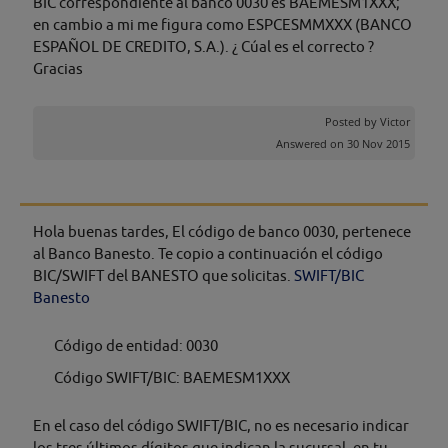
BIC correspondiente al banco 0030 es BAEMESM1XXX;
en cambio a mi me figura como ESPCESMMXXX (BANCO
ESPAÑOL DE CREDITO, S.A.). ¿ Cúal es el correcto ?
Gracias
Posted by
Victor
Answered on 30 Nov 2015
Hola buenas tardes, El código de banco 0030, pertenece
al Banco Banesto. Te copio a continuación el código
BIC/SWIFT del BANESTO que solicitas.
SWIFT/BIC
Banesto
Código de entidad: 0030
Código SWIFT/BIC: BAEMESM1XXX
En el caso del código SWIFT/BIC, no es necesario indicar
los tres últimos dígitos que indican la sucursal, en tu