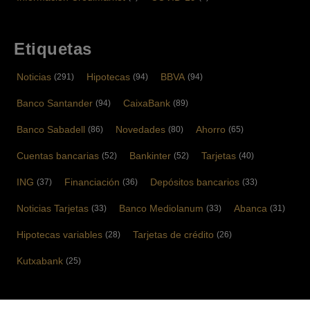
Etiquetas
Noticias
Hipotecas
BBVA
(291)
(94)
(94)
Banco Santander
CaixaBank
(94)
(89)
Banco Sabadell
Novedades
Ahorro
(86)
(80)
(65)
Cuentas bancarias
Bankinter
Tarjetas
(52)
(52)
(40)
ING
Financiación
Depósitos bancarios
(37)
(36)
(33)
Noticias Tarjetas
Banco Mediolanum
Abanca
(33)
(33)
(31)
Hipotecas variables
Tarjetas de crédito
(28)
(26)
Kutxabank
(25)