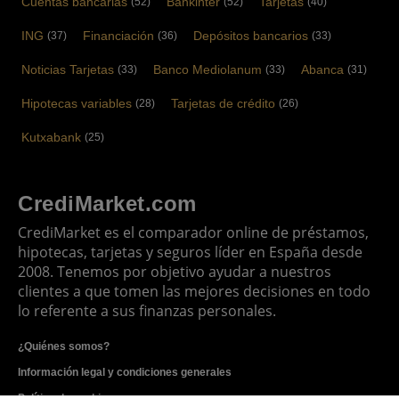
Cuentas bancarias
Bankinter
Tarjetas
(52)
(52)
(40)
ING
Financiación
Depósitos bancarios
(37)
(36)
(33)
Noticias Tarjetas
Banco Mediolanum
Abanca
(33)
(33)
(31)
Hipotecas variables
Tarjetas de crédito
(28)
(26)
Kutxabank
(25)
CrediMarket.com
CrediMarket es el comparador online de préstamos,
hipotecas, tarjetas y seguros líder en España desde
2008. Tenemos por objetivo ayudar a nuestros
clientes a que tomen las mejores decisiones en todo
lo referente a sus finanzas personales.
¿Quiénes somos?
Información legal y condiciones generales
Política de cookies