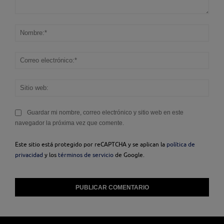
Comentario:
Nom
Corr
elec
Sitio
web
Guardar mi nombre, correo electrónico y sitio web en este
navegador la próxima vez que comente.
Este sitio está protegido por reCAPTCHA y se aplican la
política de
privacidad
y los
términos de servicio
de Google.