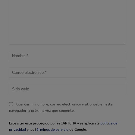
Comentario:
Nom
Corr
elec
Sitio
web
Guardar mi nombre, correo electrónico y sitio web en este
navegador la próxima vez que comente.
Este sitio está protegido por reCAPTCHA y se aplican la
política de
privacidad
y los
términos de servicio
de Google.