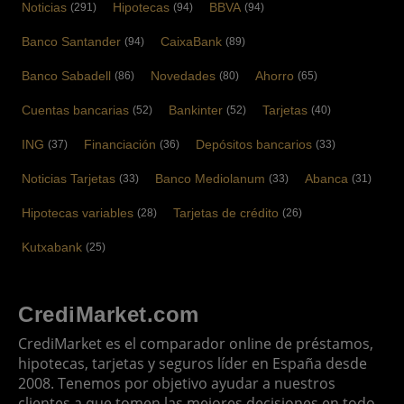
Noticias
Hipotecas
BBVA
(291)
(94)
(94)
Banco Santander
CaixaBank
(94)
(89)
Banco Sabadell
Novedades
Ahorro
(86)
(80)
(65)
Cuentas bancarias
Bankinter
Tarjetas
(52)
(52)
(40)
ING
Financiación
Depósitos bancarios
(37)
(36)
(33)
Noticias Tarjetas
Banco Mediolanum
Abanca
(33)
(33)
(31)
Hipotecas variables
Tarjetas de crédito
(28)
(26)
Kutxabank
(25)
CrediMarket.com
CrediMarket es el comparador online de préstamos,
hipotecas, tarjetas y seguros líder en España desde
2008. Tenemos por objetivo ayudar a nuestros
clientes a que tomen las mejores decisiones en todo