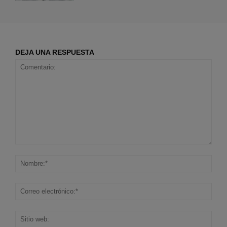
DEJA UNA RESPUESTA
Comentario:
Nom
Corr
elec
Sitio
web