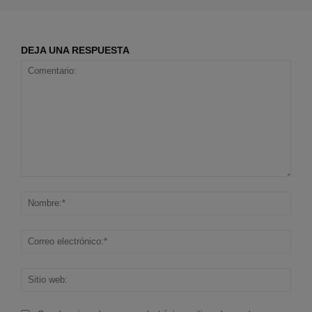
DEJA UNA RESPUESTA
Comentario:
Nom
Corr
elec
Sitio
web