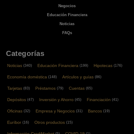
Negocios
Educación Financiera
Noticias
FAQs
Categorías
Noticias
Educación Financiera
Hipotecas
(340)
(199)
(176)
Economía doméstica
Artículos y guías
(148)
(86)
Tarjetas
Préstamos
Cuentas
(83)
(79)
(65)
Depósitos
Inversión y Ahorro
Financiación
(47)
(45)
(41)
Oficinas
Empresa y Negocios
Bancos
(32)
(31)
(19)
Euríbor
Otros productos
(16)
(15)
Información CrediMarket
COVID-19
(5)
(1)