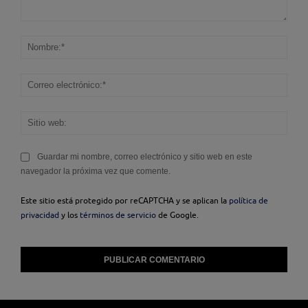
Comentario:
Nom
Corr
elec
Sitio
web
Guardar mi nombre, correo electrónico y sitio web en este
navegador la próxima vez que comente.
Este sitio está protegido por reCAPTCHA y se aplican la
política de
privacidad
y los
términos de servicio
de Google.