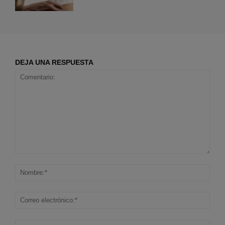
DEJA UNA RESPUESTA
Comentario:
Nom
Corr
elec
Sitio