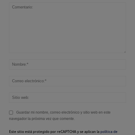
Comentario:
Nom
Corr
elec
Sitio
web
Guardar mi nombre, correo electrónico y sitio web en este
navegador la próxima vez que comente.
Este sitio está protegido por reCAPTCHA y se aplican la
política de