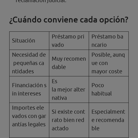
reclamación judicial.
¿Cuándo conviene cada opción?
Préstamo pri
Préstamo ba
Situación
vado
ncario
Necesidad de
Posible, aunq
Muy recomen
pequeñas ca
ue con
dable
ntidades
mayor coste
Es
Financiación s
Poco
la mejor alter
in intereses
habitual
nativa
Importes ele
Si existe cont
Especialment
vados con gar
rato bien red
e recomenda
antías legales
actado
ble