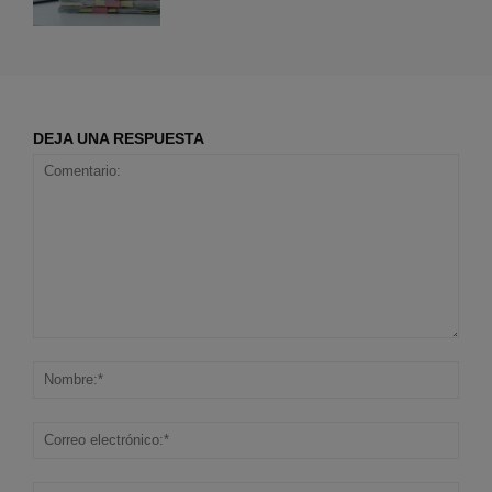
DEJA UNA RESPUESTA
Comentario:
Nom
Corr
elec