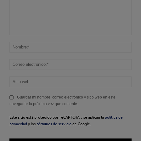
Comentario:
Nom
Corr
elec
Sitio
web
Guardar mi nombre, correo electrónico y sitio web en este
navegador la próxima vez que comente.
Este sitio está protegido por reCAPTCHA y se aplican la
política de
privacidad
y los
términos de servicio
de Google.