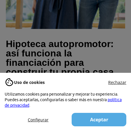
Hipoteca autopromotor:
así funciona la
financiación para
construir tu propia casa
Uso de cookies
Rechazar
Una hipoteca autopromoción es un tipo de financiación cuya
finalidad es construir desde cero tu propia vivienda. Descubre
Utilizamos cookies para personalizar y mejorar tu experiencia.
cómo son los préstamos autopromotor y en qué se diferencian
Puedes aceptarlas, configurarlas o saber más en nuestra
política
de las hipotecas convencionales.
de privacidad
.
Aceptar
Configurar